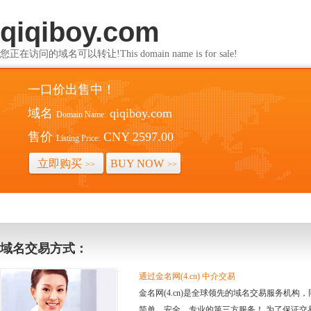
qiqiboy.com
您正在访问的域名可以转让!This domain name is for sale!
一口价出售中！
域名
qiqiboy.com
Domain Name:
售价
CNY 2597.00
Listing Price:
立即购买
BUY NOW
>>
>>
域名交易方式：
通过金名网(4.cn) 中介交易
金名网(4.cn)是全球领先的域名交易服务机
简单、安全、专业的第三方服务！ 为了保证交