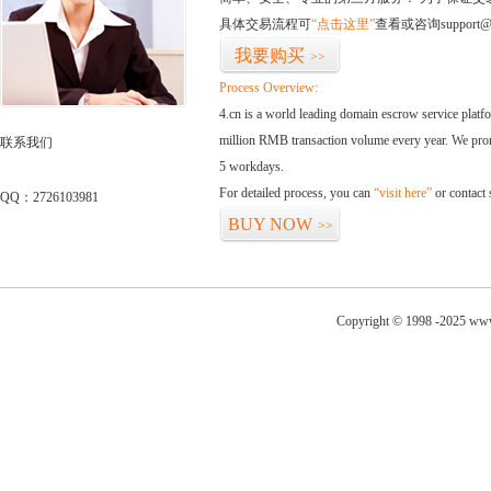
具体交易流程可
“点击这里”
查看或咨询support@
我要购买
>>
Process Overview:
4.cn is a world leading domain escrow service plat
million RMB transaction volume every year. We promi
联系我们
5 workdays.
For detailed process, you can
“visit here”
or contact
QQ：2726103981
BUY NOW
>>
Copyright © 1998 -2025 www